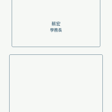
蔡宏
學務長