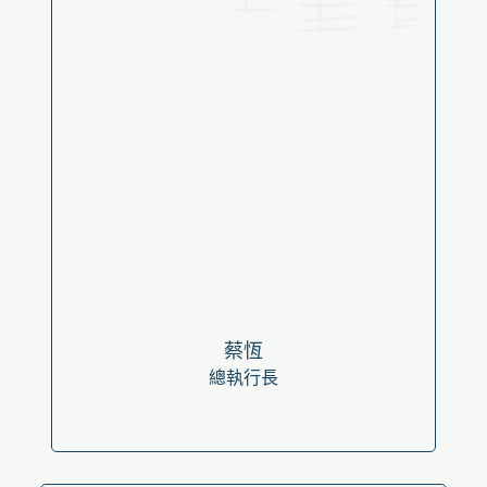
蔡恆
總執行長