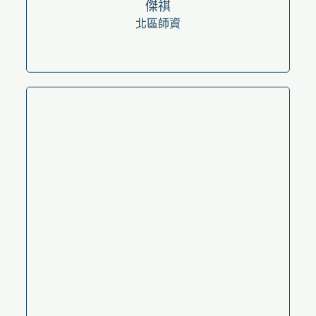
傑祺
北區師資