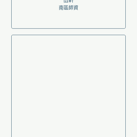
劉慕
南區師資